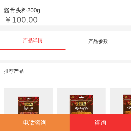
酱骨头料200g
￥100.00
产品详情
产品参数
推荐产品
电话咨询
咨询
辣椒丝48g
烧烤蘸料30g
烧烤肉串